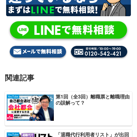
関連記事
第1回（全3回）離職票と離職理由
YouTube
の誤解って？
「退職代行利用者リスト」が出回
YouTube