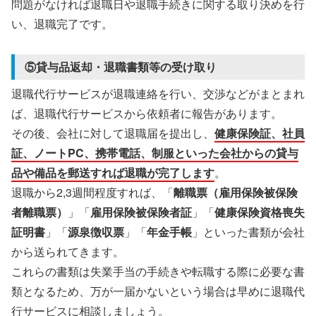
問題がなければ退職日や退職手続きに関する取り決めを行
い、退職完了です。
⑤貸与品返却・退職書類等の受け取り
退職代行サービスが退職連絡を行い、交渉などがまとまれ
ば、退職代行サービスから依頼者に報告があります。
その後、会社に対して退職届を提出し、
健康保険証、社員
証、ノートPC、携帯電話、制服といった会社からの貸与
品や備品を郵送すれば退職が完了します
。
退職から2,3週間程度すれば、「
離職票（雇用保険被保険
者離職票）
」「
雇用保険被保険者証
」「
健康保険資格喪失
証明書
」「
源泉徴収票
」「
年金手帳
」といった書類が会社
から送られてきます。
これらの書類は失業手当の手続きや転職する際に必要な書
類となるため、万が一届かないという場合は早めに退職代
行サービスに相談しましょう。