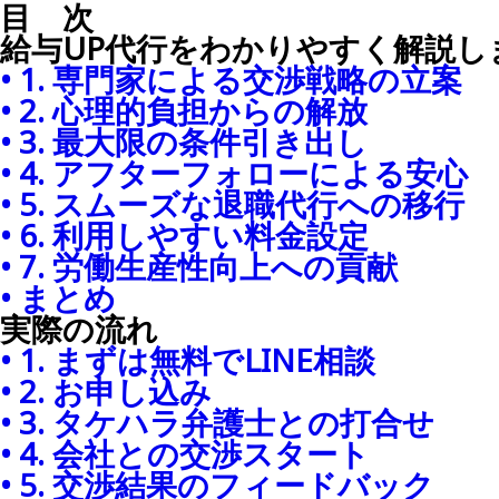
目 次
給与UP代行をわかりやすく解説し
• 1. 専門家による交渉戦略の立案
• 2. 心理的負担からの解放
• 3. 最大限の条件引き出し
• 4. アフターフォローによる安心
• 5. スムーズな退職代行への移行
• 6. 利用しやすい料金設定
• 7. 労働生産性向上への貢献
• まとめ
実際の流れ
• 1. まずは無料でLINE相談
• 2. お申し込み
• 3. タケハラ弁護士との打合せ
• 4. 会社との交渉スタート
• 5. 交渉結果のフィードバック